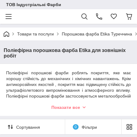
ТОВ Індустріальні Фарби
Товари та послуги
Порошкова фарба Etika Туреччина
Поліефірна порошкова фарба Etika для зовнішніх
робіт
Поліефірні порошкові фарби роблять покриття, яке має
хорошу стійкість до механічних і хімічних навантажень. Крім
антикорозійних якостей , покриття має підвищену стійкість до
ультрафіолетового випромінювання і атмосферного впливу.
Поліефірні порошкові фарби застосовуються металообробній
промисловості для фарбування виробів, які постійно
Показати все
знаходяться на відкритому повітрі, коли від об'єкта потрібна
хороша атмосферостійкість ,стійкість до пожовтіння при
температурному і ультрафіолетовому вплив.
Сортування
0
Фільтри
Поліефірні порошкові фарби Etika застосовуються для
фарбування: