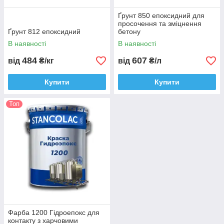
Ґрунт 850 епоксидний для
просочення та зміцнення
Ґрунт 812 епоксидний
бетону
В наявності
В наявності
484
607
від
₴/кг
від
₴/л
Купити
Купити
Топ
Фарба 1200 Гідроепокс для
контакту з харчовими