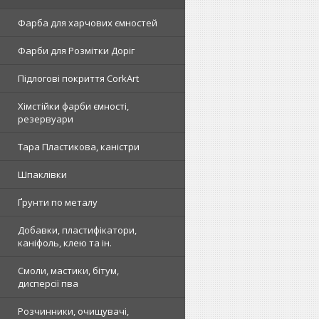
Фарба для харчових ємностей
Фарби для Розмітки Доріг
Підлогові покриття CorkArt
Хімстійки фарби ємності,
резервуари
Тара Пластикова, каністри
Шпаклівки
Ґрунти по металу
Добавки, пластифікатори,
каніфоль, клею та ін.
Смоли, мастики, бітум,
дисперсії пва
Розчинники, очищувачі,