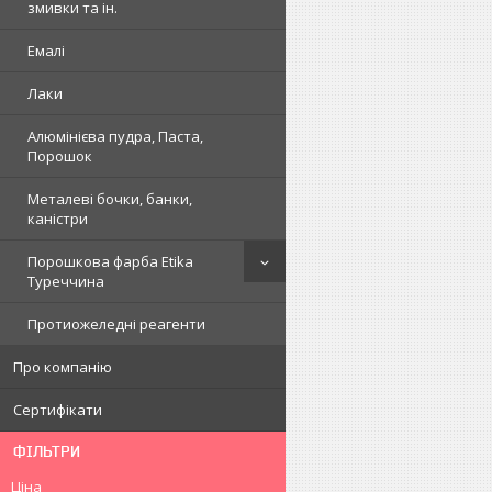
змивки та ін.
Емалі
Лаки
Алюмінієва пудра, Паста,
Порошок
Металеві бочки, банки,
каністри
Порошкова фарба Etika
Туреччина
Протиожеледні реагенти
Про компанію
Сертифікати
ФІЛЬТРИ
Ціна