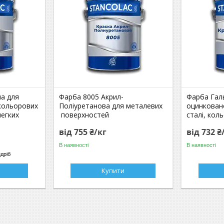
на для
Фарба 8005 Акрил-
Фарба Гал
 кольорових
Поліуретанова для металевих
оцинковано
легких
поверхностей
сталі, кол
від 755 ₴/кг
від 732 ₴
В наявності
В наявності
здріб
Купити