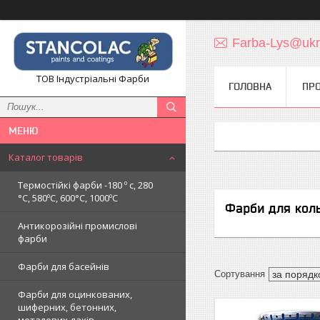
Farba-Lys@ukr
ТОВ Індустріальні Фарби
ГОЛОВНА
ПРО
Каталог товарів
Термостійкі фарби -180 º c, 280
°С, 580ºС, 600°С, 1000ºC
Фарби для коль
Антикорозійні промислові
фарби
Фарби для басейнів
Фарби для оцинкованих,
шиферних, бетонних,
металевих дахів