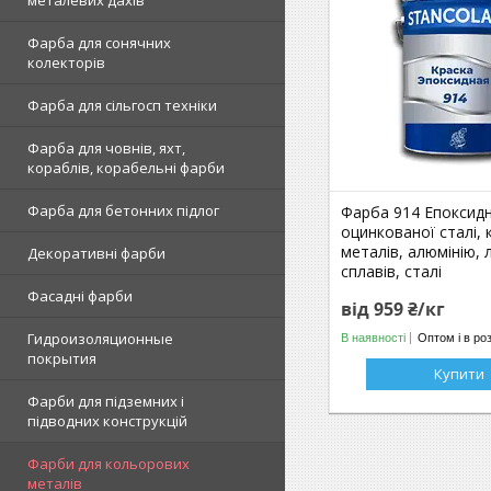
Фарба для сонячних
колекторів
Фарба для сільгосп техніки
Фарба для човнів, яхт,
кораблів, корабельні фарби
Фарба для бетонних підлог
Фарба 914 Епоксид
оцинкованої сталі,
металів, алюмінію, 
Декоративні фарби
сплавів, сталі
Фасадні фарби
від 959 ₴/кг
Гидроизоляционные
В наявності
Оптом і в ро
покрытия
Купити
Фарби для підземних і
підводних конструкцій
Фарби для кольорових
металів