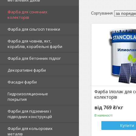
Фарба для сонячних
колекторів
Фарба для сільгосп техніки
Фарба для човнів, яхт,
кораблів, корабельні фарби
Фарба для бетонних підлог
Декоративні фарби
Фасадні фарби
Фарба Іліолак для 
Гидроизоляционные
колекторів
покрытия
від 769 ₴/кг
Фарби для підземних і
В наявності
підводних конструкцій
Купити
Фарби для кольорових
металів