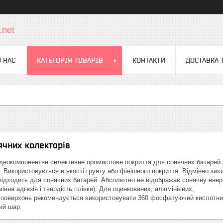
.net
 НАС
КАТЕГОРІЯ ТОВАРІВ
КОНТАКТИ
ДОСТАВКА 
чних колекторів
нокомпонентне селективне промислове покриття для сонячних батарей 
 Використовується в якості грунту або фінішного покриття. Відмінно за
о підходить для сонячних батарей. Абсолютно не відображає сонячну енер
інна адгезія і твердість плівки). Для оцинкованих, алюмінієвих,
х поверхонь рекомендується використовувати 360 фосфатуючий кислотн
ий шар.