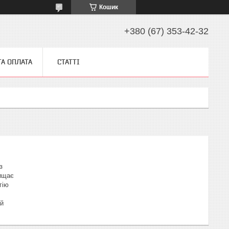
Кошик
+380 (67) 353-42-32
ТА ОПЛАТА
СТАТТІ
з
хищає
гію
ий