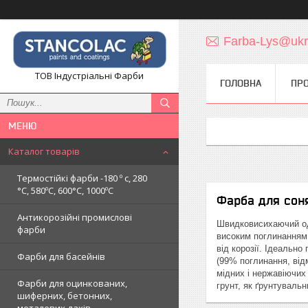
Farba-Lys@ukr
ТОВ Індустріальні Фарби
ГОЛОВНА
ПРО
Каталог товарів
Термостійкі фарби -180 º c, 280
°С, 580ºС, 600°С, 1000ºC
Фарба для соня
Антикорозійні промислові
Швидковисихаючий од
фарби
високим поглинанням.
від корозії. Ідеальн
Фарби для басейнів
(99% поглинання, відм
мідних і нержавіючи
Фарби для оцинкованих,
грунт, як ґрунтувальн
шиферних, бетонних,
металевих дахів