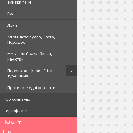
змивки та ін.
Емалі
Лаки
Алюмінієва пудра, Паста,
Порошок
Металеві бочки, банки,
каністри
Порошкова фарба Etika
Туреччина
Протиожеледні реагенти
Про компанію
Сертифікати
ФІЛЬТРИ
Ціна