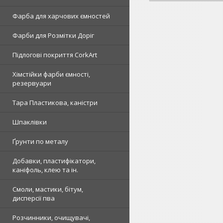
Фарба для харчових ємностей
Фарби для Розмітки Доріг
Підлогові покриття CorkArt
Хімстійки фарби ємності,
резервуари
Тара Пластикова, каністри
Шпаклівки
Ґрунти по металу
Добавки, пластифікатори,
каніфоль, клею та ін.
Смоли, мастики, бітум,
дисперсії пва
Розчинники, очищувачі,