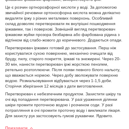
Це є розчин ортнорозфорної кислоти у воді. За допомогою
звичайної речовини ортоносфорна кислота можна делікатно
видаляти іржу з різних металевих поверхонь. Особливий
склад дозволяє перетворювати як внутрішні пошкодження
іржавими, так і поверхові. Зовнішній вигляд перетворювач
іржавожи жуйки прозора безбарвна або фарбована рідина з
відтінком від слабо-жового до коричневого. Додаються опади.
Перетворювач іржавих готовий до застосування. Перш ніж
користуватися сухою поверхнею, механічно очищати від
бруду, пилу, старого покриття, іржаві та знежирені. Через 20-
30 мін, нанести перетворювач іржі жорсткою пензлем,
ретельно розтоплюючи. Після появи певного білого нальоту,
що вважається нормою. Через добу зволожувати поверхню
водою. Розмальовування відбувається через 1-1,5 доби.
Сторіччя зберігання 12 місяців з дати виготовлення.
Перетворювач є небезпечним продуктом. Захистити шкіру та
очі від попадання перетворювача. У разі ураження ділянки
шкіри промити проточною водою і розчином соди. У разі
потрапляння в очі промити проточну воду і викликати лікаря.
Для захисту рук застосовують гумові рукавички. Ядовито.
Приховати