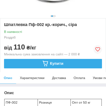
Шпатлевка Пф-002 кр.-корич., сіра
В наявності
Роздріб
110
від
₴/кг
Мінімальна сума замовлення на сайті — 2 000 ₴
Купити
Опис
Характеристики
Доставка
Оплата
Умови п
Опис
ПФ-002
Розниця
Опт от 50 кг