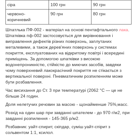
сіра
100 грн
90 грн
червоно-
90 грн
80 грн
коричневий
Шпатлька ПФ-002 - матеріал на основі пентафтального
лака
.
Шпатківка пф-002 застосовується для вирівнювання і
виправлення дефектів різних поверхонь, заплутаних
металевими, а також дерев'яних поверхонь у системах
покриття, експлуатованих на відкритому повітрі і всередині
приміщень. За допомогою шпатківки з високою
водонепроникністю, стійкістю до миючих засобів, завдяки
чому поверхневий лакокрасічний покриття не стікається з
вертикальної поверхні. Пневматичним розпиленням може
бути розбавлення.
Час висихання до Ст. 3 при температурі (2062 °С — це не
більше 24 годин.
Доля нелетучих речовин за масою - щонайменше 75%,масс.
Розхід на один шар при завданні шпателем - до 970 г/м2, при
завданні розпилення - 145-365 р/м2.
Розбавник: уайт-спирит, скіпдар, суміш уайт-спірит з
сольвентом 1:1, ксилол.