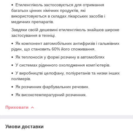
Етиленгліколь застосовується для отримання
багатьох цінних хімічних продуктів, які
використовуються в складах лікарських засобів і
медичних препаратів.
Завдяки своїй дешевині етиленгліколь знайшов широке
застосування в техніці.
Як компонент автомобільних антифризів і гальмівних
рідин, що становить 60% його споживання.
Як теплоносія у формі розчину в автомобілях
У системах рідинного охолодження комп'ютерів.
У виробництві целофану, поліуретанів та низки інших
полімерів.
Як розчинник фарбувальних речовин.
Як високотемпературний розчинник.
Приховати
Умови доставки