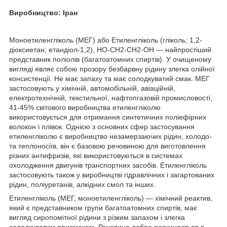
Виробництво: Іран
Моноетиленгліколь (МЕГ) або Етиленгліколь (гліколь; 1,2-
діоксиетан; етандіол-1,2), HO-CH2-CH2-OH — найпростіший
представник поліолів (багатоатомних спиртів). У очищеному
вигляді являє собою прозору безбарвну рідину злегка олійної
консистенції. Не має запаху та має солодкуватий смак. МЕГ
застосовують у хімічній, автомобільній, авіаційній,
електротехнічній, текстильної, нафтопгазовій промисловості,
41-45% світового виробництва етиленгліколю
використовується для отримання синтетичних поліефірних
волокон і плівок. Однією з основних сфер застосування
етиленгліколю є виробництво незамерзаючих рідин, холодо-
та теплоносіїв, він є базовою речовиною для виготовлення
різних антифризів, які використовуються в системах
охолодження двигунів транспортних засобів. Етиленгліколь
застосовують також у виробництві гідравлічних і загартованих
рідин, поліуретанів, алкідних смол та інших.
Етиленгліколь (МЕГ, моноетиленгліколь) — хімічний реактив,
який є представником групи багатоатомних спиртів, має
вигляд сиропомітної рідини з різким запахом і злегка
солодкуватим присмаком. Речовина добре розчиняється в