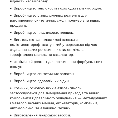
віднести насамперед:
Виробництво теплоносіїв і охолоджувальних рідин.
Виробництво різних хімічних реагентів для
виготовлення синтетичних смол, полімерів та інших
продуктів.
Виробництво пластикових пляшок.
Виготовляються пластикові пляшки з
поліетилентерефталату, який утворюється під час
з'єднання таких речовин, як етиленгліколь,
терефталева кислота та каталізатор.
як хімічний реагент для розчинення фарбувальних
сполук.
Виробництво синтетичних волокон.
Виробництво гідравлічних рідин.
Розчини, основою яких є етиленгліколь,
застосовуються для змащування приводів та інших
компонентів гідравлічного обладнання — металургічних
і металорізальних машин, екскаваторів, комбайнів,
автомобільної та авіаційної техніки.
Виготовлення лікарських засобів.