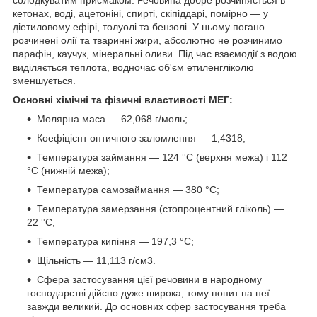
кетонах, воді, ацетоніні, спирті, скіпіддарі, помірно — у
діетиловому ефірі, толуолі та бензолі. У ньому погано
розчинені олії та тваринні жири, абсолютно не розчинимо
парафін, каучук, мінеральні оливи. Під час взаємодії з водою
виділяється теплота, водночас об'єм етиленгліколю
зменшується.
Основні хімічні та фізичні властивості МЕГ:
Молярна маса — 62,068 г/моль;
Коефіцієнт оптичного заломлення — 1,4318;
Температура займання — 124 °C (верхня межа) і 112
°C (нижній межа);
Температура самозаймання — 380 °C;
Температура замерзання (стопроцентний гліколь) —
22 °C;
Температура кипіння — 197,3 °С;
Щільність — 11,113 г/см3.
Сфера застосування цієї речовини в народному
господарстві дійсно дуже широка, тому попит на неї
завжди великий. До основних сфер застосування треба