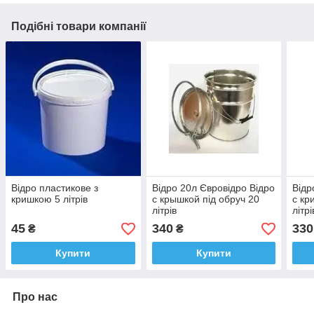
Подібні товари компанії
Відро пластикове з
Відро 20л Євровідро Відро
Відр
кришкою 5 літрів
с крышкой під обруч 20
с кр
літрів
літрі
45
340
330
₴
₴
Купити
Купити
Про нас